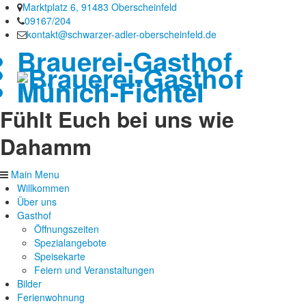
Marktplatz 6, 91483 Oberscheinfeld
09167/204
kontakt@schwarzer-adler-oberscheinfeld.de
Brauerei-Gasthof
Münich-Fichtel
Fühlt Euch bei uns wie
Dahamm
Main Menu
Willkommen
Über uns
Gasthof
Öffnungszeiten
Spezialangebote
Speisekarte
Feiern und Veranstaltungen
Bilder
Ferienwohnung