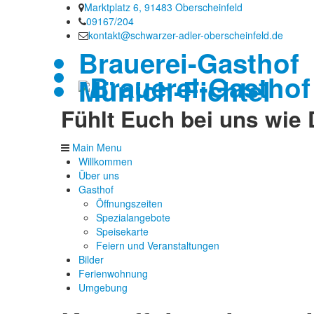
Marktplatz 6, 91483 Oberscheinfeld
09167/204
kontakt@schwarzer-adler-oberscheinfeld.de
Brauerei-Gasthof
Münich-Fichtel
Fühlt Euch bei uns wi
Main Menu
Willkommen
Über uns
Gasthof
Öffnungszeiten
Spezialangebote
Speisekarte
Feiern und Veranstaltungen
Bilder
Ferienwohnung
Umgebung