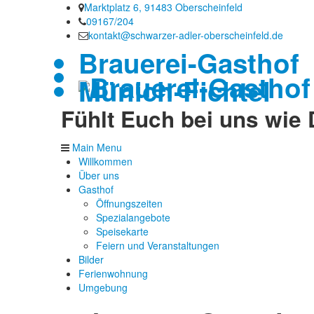
Marktplatz 6, 91483 Oberscheinfeld
09167/204
kontakt@schwarzer-adler-oberscheinfeld.de
Brauerei-Gasthof
Münich-Fichtel
Fühlt Euch bei uns wi
Main Menu
Willkommen
Über uns
Gasthof
Öffnungszeiten
Spezialangebote
Speisekarte
Feiern und Veranstaltungen
Bilder
Ferienwohnung
Umgebung