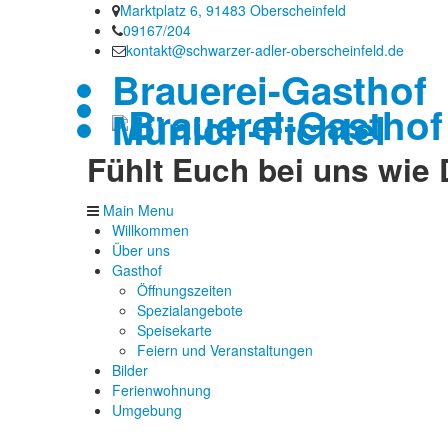
Marktplatz 6, 91483 Oberscheinfeld
09167/204
kontakt@schwarzer-adler-oberscheinfeld.de
Brauerei-Gasthof
Münich-Fichtel
Fühlt Euch bei uns wi
Main Menu
Willkommen
Über uns
Gasthof
Öffnungszeiten
Spezialangebote
Speisekarte
Feiern und Veranstaltungen
Bilder
Ferienwohnung
Umgebung